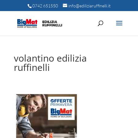
0742 651550
info@ediliziaruffinelli.it
volantino edilizia
ruffinelli