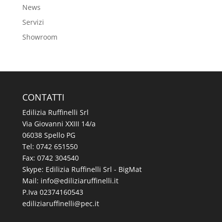
News
Servizi
Showroom
CONTATTI
Edilizia Ruffinelli Srl
Via Giovanni XXIII 14/a
06038 Spello PG
Tel:
0742 651550
Fax: 0742 304540
Skype: Edilizia Ruffinelli Srl - BigMat
Mail:
@ofni
ti.illeniffuraizilide
P.Iva 02374160543
@illeniffuraizilide
ti.cep