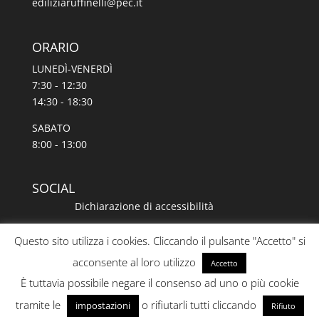
@illeniffuraizilide
ti.cep
ORARIO
LUNEDÌ-VENERDÌ
7:30 - 12:30
14:30 - 18:30
SABATO
8:00 - 13:00
SOCIAL
Dichiarazione di accessibilità
Questo sito utilizza i cookies. Cliccando il pulsante "Accetto" si
acconsente al loro utilizzo
Accetto
È tuttavia possibile negare il consenso ad uno o più cookie
tramite le
o rifiutarli tutti cliccando
impostazioni
Rifiuto