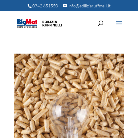
0742 651550
info@ediliziaruffinelli.it