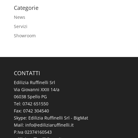
Categorie
News
Servizi
Showroom
CONTATTI
Edilizia Ruffinelli Srl
Via Giovanni XXIII 14/a
06038 Spello PG
Tel:
0742 651550
Fax: 0742 304540
Skype: Edilizia Ruffinelli Srl - BigMat
Mail:
@ofni
ti.illeniffuraizilide
P.Iva 02374160543