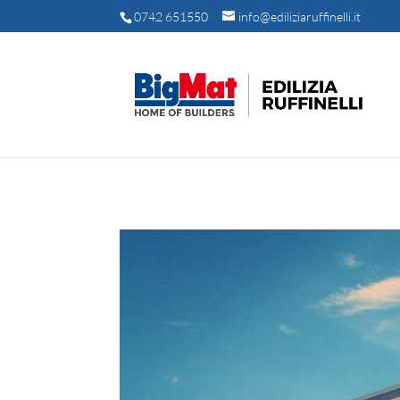
0742 651550
info@ediliziaruffinelli.it