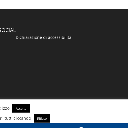
SOCIAL
Dichiarazione di accessibilità
ilizzo
Accetto
rli tutti cliccando
Rifiuto
olicy