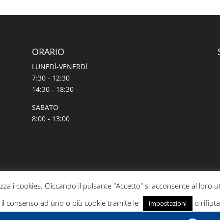
ORARIO
LUNEDÌ-VENERDÌ
7:30 - 12:30
14:30 - 18:30
SABATO
8:00 - 13:00
izza i cookies. Cliccando il pulsante "Accetto" si acconsente al loro ut
e il consenso ad uno o più cookie tramite le
o rifiuta
impostazioni
formativa in materia si può leggere sulla pagina
Privacy & Cookie p