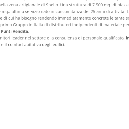
nella zona artigianale di Spello. Una struttura di 7.500 mq. di piazz
q., ultimo servizio nato in concomitanza dei 25 anni di attività. La
ale di cui ha bisogno rendendo immediatamente concrete le tante so
imo Gruppo in Italia di distributori indipendenti di materiale per 
0 Punti Vendita
.
nitori leader nel settore e la consulenza di personale qualificato,
i
e il comfort abitativo degli edifici.