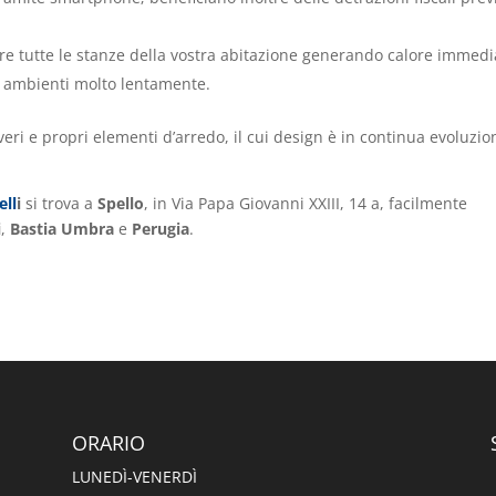
are tutte le stanze della vostra abitazione generando calore immedi
gli ambienti molto lentamente.
veri e propri elementi d’arredo, il cui design è in continua evoluzio
ell
i
si trova a
Spello
, in Via Papa Giovanni XXIII, 14 a, facilmente
i
,
Bastia Umbra
e
Perugia
.
ORARIO
LUNEDÌ-VENERDÌ