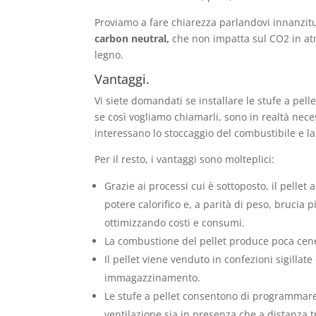
Proviamo a fare chiarezza parlandovi innanzitu
carbon neutral,
che non impatta sul CO2 in atm
legno.
Vantaggi.
Vi siete domandati se installare le stufe a pell
se così vogliamo chiamarli, sono in realtà nece
interessano lo stoccaggio del combustibile e l
Per il resto, i vantaggi sono molteplici:
Grazie ai processi cui è sottoposto, il pelle
potere calorifico e, a parità di peso, brucia
ottimizzando costi e consumi.
La combustione del pellet produce poca cener
Il pellet viene venduto in confezioni sigillate
immagazzinamento.
Le stufe a pellet consentono di programmare
ventilazione sia in presenza che a distanza t