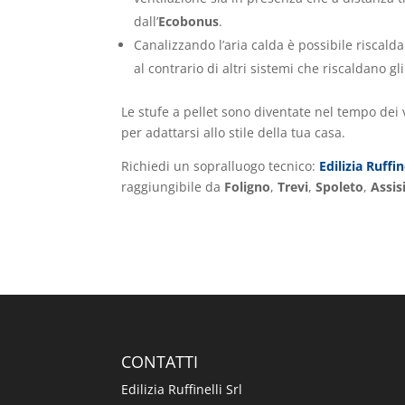
dall’
Ecobonus
.
Canalizzando l’aria calda è possibile riscald
al contrario di altri sistemi che riscaldano 
Le stufe a pellet sono diventate nel tempo dei 
per adattarsi allo stile della tua casa.
Richiedi un sopralluogo tecnico:
Edilizia Ruffin
raggiungibile da
Foligno
,
Trevi
,
Spoleto
,
Assis
CONTATTI
Edilizia Ruffinelli Srl