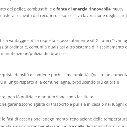
tto del pellet, combustibile e
fonte di energia rinnovabile
,
100%
osfera, ricavato dal recupero e successiva lavorazione degli scarti
et sia vantaggioso? La risposta è: assolutamente sì! Gli unici “svanta
ssità ordinarie, comuni a qualsiasi altro sistema di riscaldamento 
a manutenzione/pulizia del braciere.
t acquista densità e contiene pochissima umidità. Questo ne aumenta
 più a lungo rispetto alla comune legna, producendo più calore e
e, perciò pulizia e manutenzione sono facilitate.
 che garantiscono agilità di trasporto e pulizia in casa o nei luoghi 
 le fasi di accensione, spegnimento, regolazione della temperatur
ramite smartphone; beneficiano inoltre delle detrazioni fiscali prev