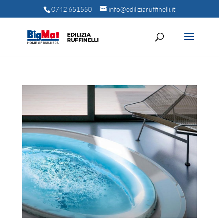
0742 651550
info@ediliziaruffinelli.it