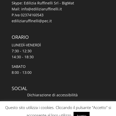
Skype: Edilizia Ruffinelli Srl - BigMat
Mail:
@ofni
ti.illeniffuraizilide
P.Iva 02374160543
@illeniffuraizilide
ti.cep
ORARIO
LUNEDÌ-VENERDÌ
7:30 - 12:30
14:30 - 18:30
SABATO
8:00 - 13:00
SOCIAL
Dichiarazione di accessibilità
Questo sito utilizza i cookies. Cliccando il pulsante "Accetto" si
acconsente al loro utilizzo
Accetto