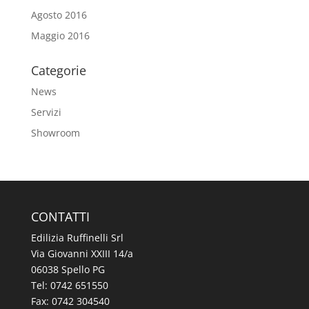
Agosto 2016
Maggio 2016
Categorie
News
Servizi
Showroom
CONTATTI
Edilizia Ruffinelli Srl
Via Giovanni XXIII 14/a
06038 Spello PG
Tel:
0742 651550
Fax: 0742 304540