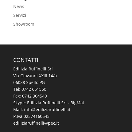
News
Servizi
Showroom
CONTATTI
Edilizia Ruffinelli Srl
Via Giovanni XXIII 14/a
06038 Spello PG
Tel:
0742 651550
Fax: 0742 304540
Skype: Edilizia Ruffinelli Srl - BigMat
Mail:
@ofni
ti.illeniffuraizilide
P.Iva 02374160543
@illeniffuraizilide
ti.cep