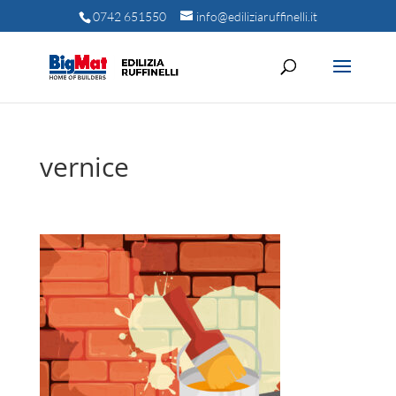
0742 651550
info@ediliziaruffinelli.it
vernice