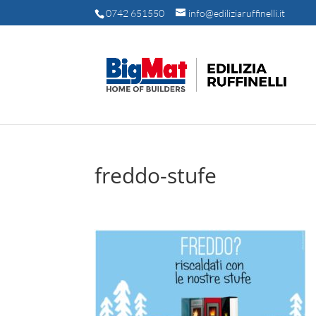
0742 651550
info@ediliziaruffinelli.it
freddo-stufe