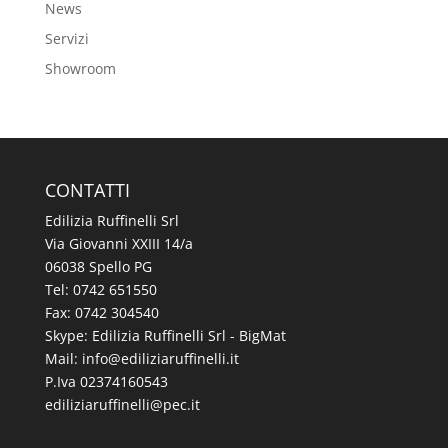
News
Servizi
Showroom
CONTATTI
Edilizia Ruffinelli Srl
Via Giovanni XXIII 14/a
06038 Spello PG
Tel:
0742 651550
Fax: 0742 304540
Skype: Edilizia Ruffinelli Srl - BigMat
Mail:
@ofni
ti.illeniffuraizilide
P.Iva 02374160543
@illeniffuraizilide
ti.cep