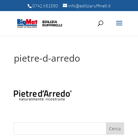
0742 651550
info@ediliziaruffinelli.it
pietre-d-arredo