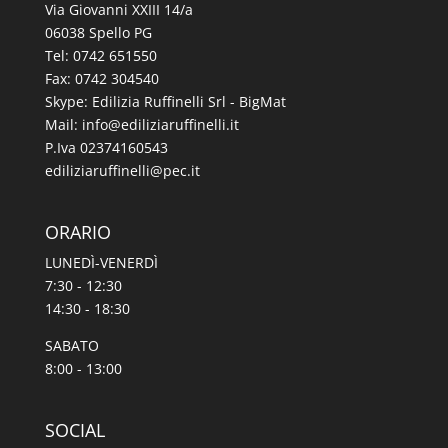
Via Giovanni XXIII 14/a
06038 Spello PG
Tel:
0742 651550
Fax: 0742 304540
Skype: Edilizia Ruffinelli Srl - BigMat
Mail:
@ofni
ti.illeniffuraizilide
P.Iva 02374160543
@illeniffuraizilide
ti.cep
ORARIO
LUNEDÌ-VENERDÌ
7:30 - 12:30
14:30 - 18:30
SABATO
8:00 - 13:00
SOCIAL