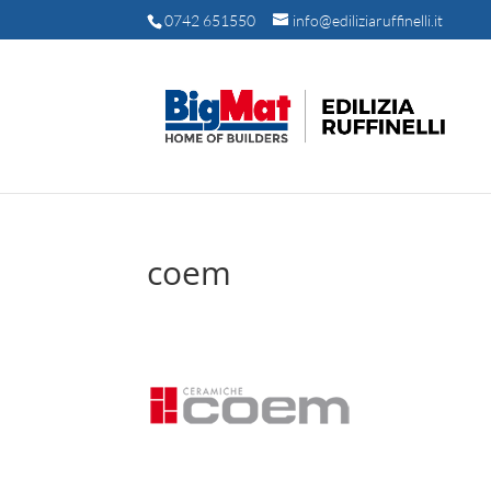
0742 651550
info@ediliziaruffinelli.it
coem