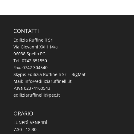
CONTATTI
Edilizia Ruffinelli Srl
Via Giovanni XXIII 14/a
06038 Spello PG
Tel:
0742 651550
Fax: 0742 304540
Skype: Edilizia Ruffinelli Srl - BigMat
Mail:
@ofni
ti.illeniffuraizilide
P.Iva 02374160543
@illeniffuraizilide
ti.cep
ORARIO
LUNEDÌ-VENERDÌ
7:30 - 12:30