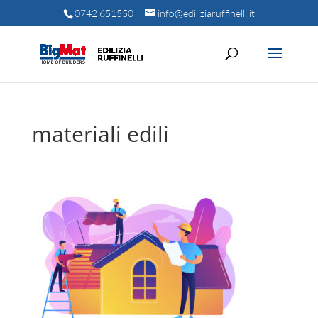
0742 651550
info@ediliziaruffinelli.it
materiali edili