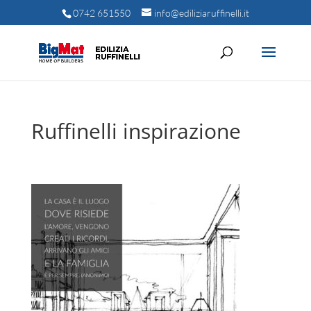
0742 651550
info@ediliziaruffinelli.it
Ruffinelli inspirazione