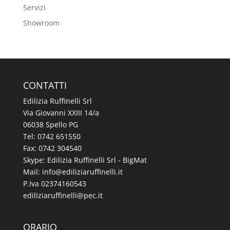
Servizi
Showroom
CONTATTI
Edilizia Ruffinelli Srl
Via Giovanni XXIII 14/a
06038 Spello PG
Tel:
0742 651550
Fax: 0742 304540
Skype: Edilizia Ruffinelli Srl - BigMat
Mail:
@ofni
ti.illeniffuraizilide
P.Iva 02374160543
@illeniffuraizilide
ti.cep
ORARIO