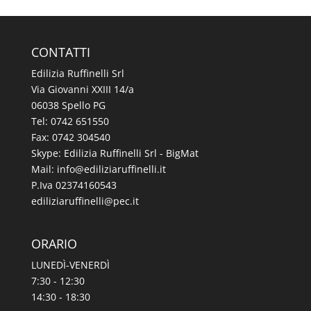
CONTATTI
Edilizia Ruffinelli Srl
Via Giovanni XXIII 14/a
06038 Spello PG
Tel:
0742 651550
Fax: 0742 304540
Skype: Edilizia Ruffinelli Srl - BigMat
Mail:
@ofni
ti.illeniffuraizilide
P.Iva 02374160543
@illeniffuraizilide
ti.cep
ORARIO
LUNEDÌ-VENERDÌ
7:30 - 12:30
14:30 - 18:30