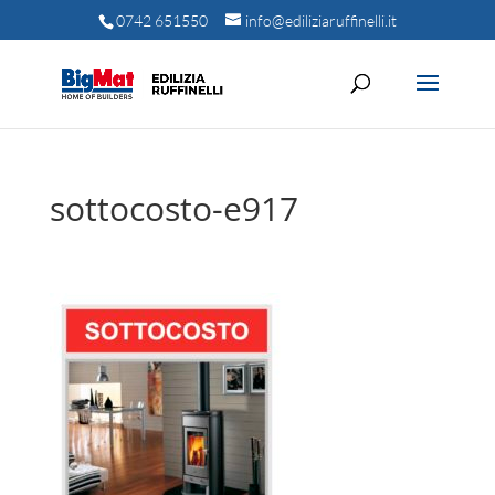
0742 651550
info@ediliziaruffinelli.it
sottocosto-e917