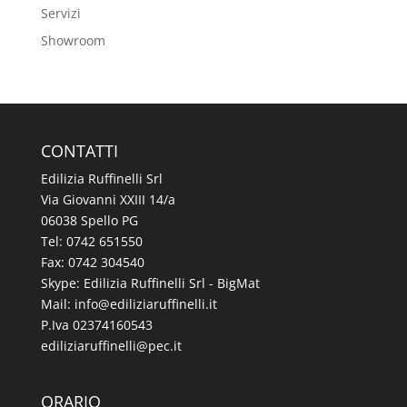
Servizi
Showroom
CONTATTI
Edilizia Ruffinelli Srl
Via Giovanni XXIII 14/a
06038 Spello PG
Tel:
0742 651550
Fax: 0742 304540
Skype: Edilizia Ruffinelli Srl - BigMat
Mail:
@ofni
ti.illeniffuraizilide
P.Iva 02374160543
@illeniffuraizilide
ti.cep
ORARIO