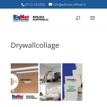
0742 651550
info@ediliziaruffinelli.it
Drywallcollage