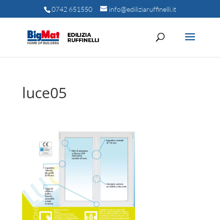
0742 651550
info@ediliziaruffinelli.it
luce05