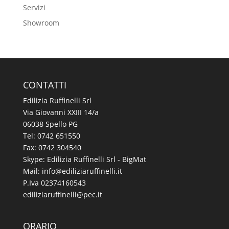
Servizi
Showroom
CONTATTI
Edilizia Ruffinelli Srl
Via Giovanni XXIII 14/a
06038 Spello PG
Tel:
0742 651550
Fax: 0742 304540
Skype: Edilizia Ruffinelli Srl - BigMat
Mail:
@ofni
ti.illeniffuraizilide
P.Iva 02374160543
@illeniffuraizilide
ti.cep
ORARIO