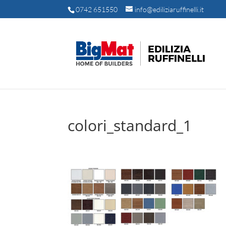
0742 651550
info@ediliziaruffinelli.it
colori_standard_1