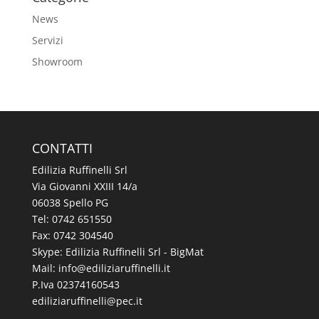
News
Servizi
Showroom
CONTATTI
Edilizia Ruffinelli Srl
Via Giovanni XXIII 14/a
06038 Spello PG
Tel:
0742 651550
Fax: 0742 304540
Skype: Edilizia Ruffinelli Srl - BigMat
Mail:
@ofni
ti.illeniffuraizilide
P.Iva 02374160543
@illeniffuraizilide
ti.cep