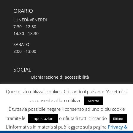
ORARIO
LUNEDÌ-VENERDÌ
7:30 - 12:30
14:30 - 18:30
SABATO
8:00 - 13:00
SOCIAL
Dichiarazione di accessibilità
Questo sito utilizza i cookies. Cliccando il pulsante "Accetto" si
acconsente al loro utilizzo
Accetto
È tuttavia possibile negare il consenso ad uno o più cookie
tramite le
o rifiutarli tutti cliccando
impostazioni
Rifiuto
BIGMAT
L'informativa in materia si può leggere sulla pagina
Privacy &