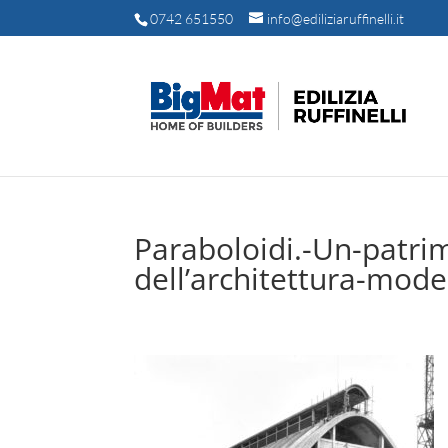
0742 651550
info@ediliziaruffinelli.it
Paraboloidi.-Un-patri
dell’architettura-mod