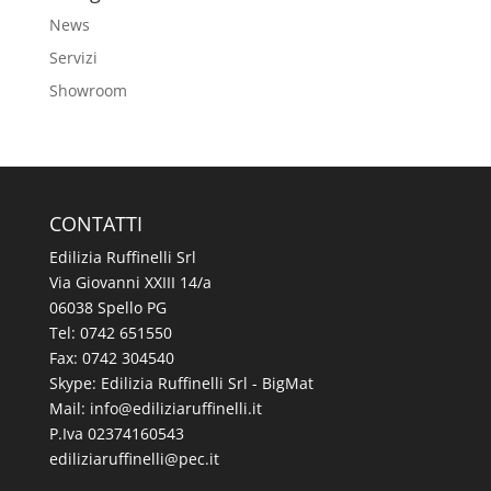
News
Servizi
Showroom
CONTATTI
Edilizia Ruffinelli Srl
Via Giovanni XXIII 14/a
06038 Spello PG
Tel:
0742 651550
Fax: 0742 304540
Skype: Edilizia Ruffinelli Srl - BigMat
Mail:
@ofni
ti.illeniffuraizilide
P.Iva 02374160543
@illeniffuraizilide
ti.cep