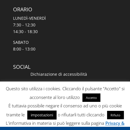
ORARIO
LUNEDÌ-VENERDÌ
7:30 - 12:30
14:30 - 18:30
SABATO
8:00 - 13:00
SOCIAL
Dichiarazione di accessibilità
Questo sito utilizza i cookies. Cliccando il pulsante "Accetto" si
acconsente al loro utilizzo
Accetto
È tuttavia possibile negare il consenso ad uno o più cookie
tramite le
o rifiutarli tutti cliccando
impostazioni
Rifiuto
BIGMAT
L'informativa in materia si può leggere sulla pagina
Privacy &