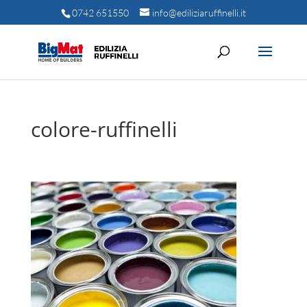
0742 651550
info@ediliziaruffinelli.it
colore-ruffinelli