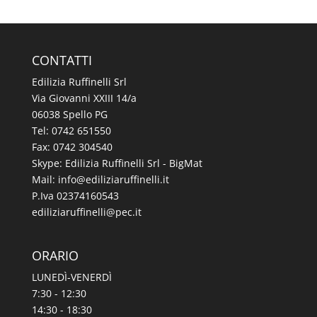
CONTATTI
Edilizia Ruffinelli Srl
Via Giovanni XXIII 14/a
06038 Spello PG
Tel:
0742 651550
Fax: 0742 304540
Skype: Edilizia Ruffinelli Srl - BigMat
Mail:
@ofni
ti.illeniffuraizilide
P.Iva 02374160543
@illeniffuraizilide
ti.cep
ORARIO
LUNEDÌ-VENERDÌ
7:30 - 12:30
14:30 - 18:30